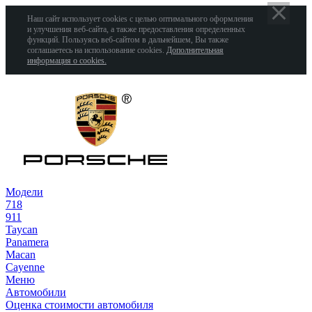
Наш сайт использует cookies с целью оптимального оформления
и улучшения веб-сайта, а также предоставления определенных
функций. Пользуясь веб-сайтом в дальнейшем, Вы также
соглашаетесь на использование cookies.
Дополнительная
информация о cookies.
Модели
718
911
Taycan
Panamera
Macan
Cayenne
Меню
Автомобили
Оценка стоимости автомобиля