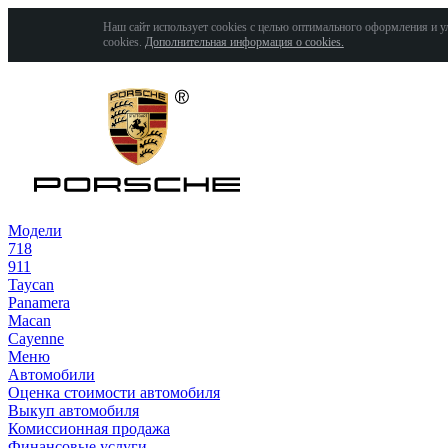
Наш сайт использует cookies с целью оптимального оформления и у
cookies.
Дополнительная информация о cookies.
Модели
718
911
Taycan
Panamera
Macan
Cayenne
Меню
Автомобили
Оценка стоимости автомобиля
Выкуп автомобиля
Комиссионная продажа
Финансовые услуги