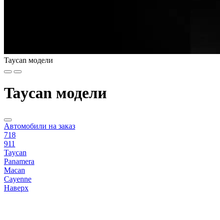
Taycan модели
Taycan модели
Автомобили на заказ
718
911
Taycan
Panamera
Macan
Cayenne
Наверх