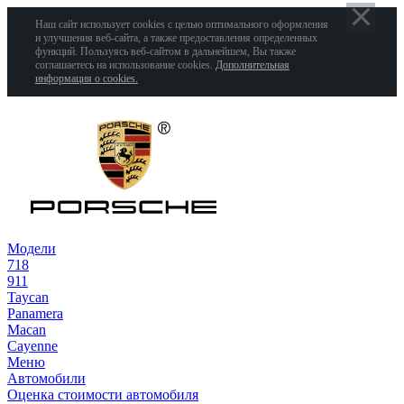
Наш сайт использует cookies с целью оптимального оформления
и улучшения веб-сайта, а также предоставления определенных
функций. Пользуясь веб-сайтом в дальнейшем, Вы также
соглашаетесь на использование cookies.
Дополнительная
информация о cookies.
Модели
718
911
Taycan
Panamera
Macan
Cayenne
Меню
Автомобили
Оценка стоимости автомобиля