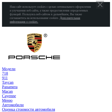
Наш сайт использует cookies с целью оптимального оформления
и улучшения веб-сайта, а также предоставления определенных
функций. Пользуясь веб-сайтом в дальнейшем, Вы также
соглашаетесь на использование cookies.
Дополнительная
информация о cookies.
Модели
718
911
Taycan
Panamera
Macan
Cayenne
Меню
Автомобили
Оценка стоимости автомобиля