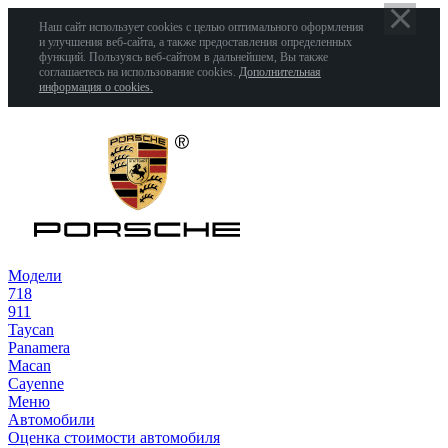
Наш сайт использует cookies с целью оптимального оформления
и улучшения веб-сайта, а также предоставления определенных
функций. Пользуясь веб-сайтом в дальнейшем, Вы также
соглашаетесь на использование cookies.
Дополнительная
информация о cookies.
Модели
718
911
Taycan
Panamera
Macan
Cayenne
Меню
Автомобили
Оценка стоимости автомобиля